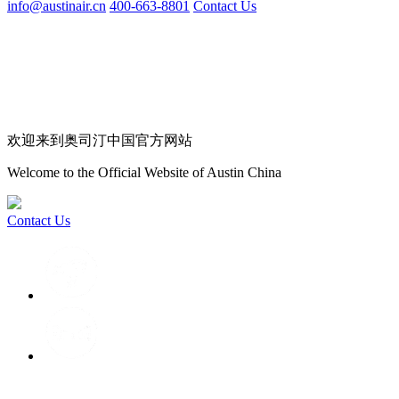
info@austinair.cn
400-663-8801
Contact Us
欢迎来到奥司汀中国官方网站
Welcome to the Official Website of Austin China
Contact Us