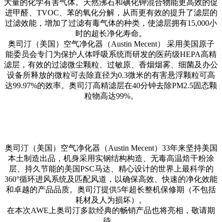
大量的化学有害气体。天然沸石和碘化钾混合物能更高效的促
进甲醛、TVOC、苯的氧化分解，从而更有效的提升了滤层的
过滤效能，增加了过滤有毒气体的种类，使滤层拥有15,000小
时的超长净化寿命。
奥司汀（美国）空气净化器（Austin Mecent） 采用美国原子
能委员会专门为保护人体呼吸系统而研发的医药级HEPA高精
滤层，有效的过滤微尘颗粒、过敏原、香烟烟雾、细菌及办公
设备所释放的微粒可去除直径为0.3微米的有害悬浮颗粒可高
达99.97%的效率。奥司汀高精滤层在40分钟去除PM2.5固态颗
粒物高达99%。
奥司汀（美国）空气净化器（Austin Mecent）33年来坚持美国
本土制造出品，机身采用实钢结构构造、无毒高温焙干粉涂
层、持久节能的美国PSC马达、精心设计的世界上最科学的
360°循环进风系统及匹配风道，以确保高效、快速的净化效能
和卓越的产品品质。奥司汀提供5年超长整机保修期（不包括
耗材及人为损坏）。
在本次AWE上奥司汀多款经典的畅销产品也将亮相，敬请期
待。