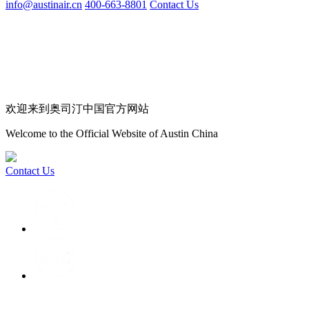
info@austinair.cn
400-663-8801
Contact Us
欢迎来到奥司汀中国官方网站
Welcome to the Official Website of Austin China
Contact Us