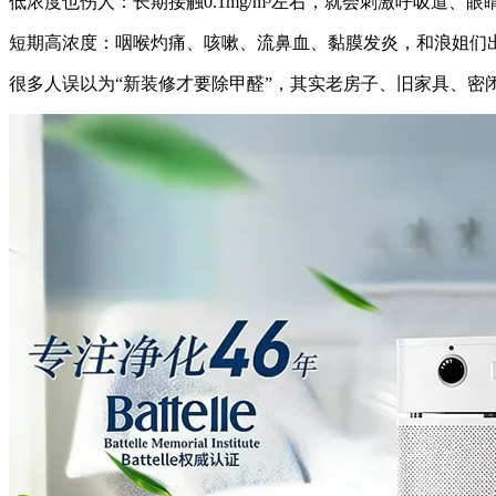
低浓度也伤人：长期接触0.1mg/m³左右，就会刺激呼吸道
短期高浓度：咽喉灼痛、咳嗽、流鼻血、黏膜发炎，和浪姐们
很多人误以为“新装修才要除甲醛”，其实老房子、旧家具、