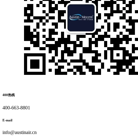
400热线
400-663-8801
E-mail
info@austinair.cn