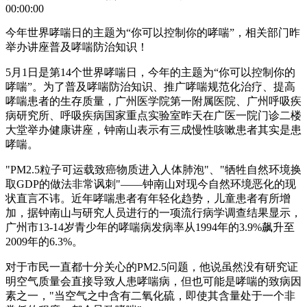
00:00:00
今年世界哮喘日的主题为“你可以控制你的哮喘”，相关部门昨
举办讲座普及哮喘防治知识！
5月1日是第14个世界哮喘日，今年的主题为“你可以控制你的
哮喘”。为了普及哮喘防治知识、推广哮喘规范化治疗、提高
哮喘患者的生存质量，广州医学院第一附属医院、广州呼吸疾
病研究所、呼吸疾病国家重点实验室昨天在广医一院门诊二楼
大堂举办健康讲座，钟南山表示有三成慢性咳嗽患者其实是患
哮喘。
"PM2.5粒子可运载致癌物质进入人体肺泡"、"牺牲自然环境换
取GDP的做法非常讽刺"——钟南山对现今自然环境恶化的现
状直言不讳。近年哮喘患者有年轻化趋势，儿童患者有所增
加，据钟南山与研究人员进行的一项流行病学调查结果显示，
广州市13-14岁青少年的哮喘病发病率从1994年的3.9%飙升至
2009年的6.3%。
对于市民一直都十分关心的PM2.5问题，他说虽然没有研究证
明空气质量会直接导致人患哮喘病，但也可能是哮喘的致病因
素之一，"当空气之中含有二氧化硫，即使其含量处于一个非