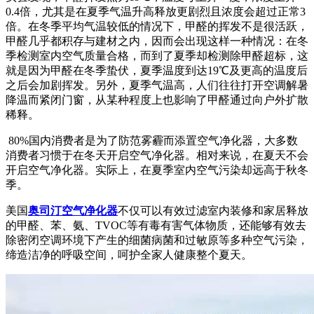
0.4倍，尤其是在夏季气温升高释放更剧烈且浓度会超过正常3
倍。在冬季平均气温较低的情况下，甲醛的挥发不是很活跃，
甲醛几乎都积存与建材之内，因而会出现这样一种情况：在冬
季检测室内空气质量合格，而到了夏季却检测除甲醛超标，这
就是因为甲醛在冬季蛰伏，夏季温度到达19℃及更高的温度后
之后会加剧挥发。另外，夏季气温高，人们往往打开空调解暑
降温而紧闭门窗，从某种程度上也影响了甲醛通过向户外扩散
稀释。
80%国内消费者是为了防范雾霾而添置空气净化器，大多数
消费者习惯于在冬天开启空气净化器。相对来说，在夏天不会
开启空气净化器。实际上，在夏季室内空气污染却远高于秋冬
季。
美国
奥司汀空气净化器
不仅可以有效过滤室内装修和家居释放
的甲醛、苯、氨、TVOC等有毒有害气体物质，还能够有效去
除密闭空调环境下产生的细菌病菌和过敏原等多种空气污染，
缔造洁净的呼吸空间，呵护全家人健康整个夏天。