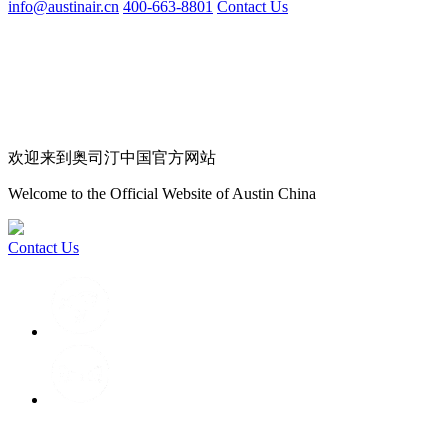
info@austinair.cn
400-663-8801
Contact Us
欢迎来到奥司汀中国官方网站
Welcome to the Official Website of Austin China
Contact Us