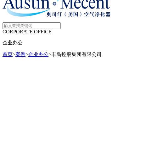
CORPORATE OFFICE
企业办公
首页
>
案例
>
企业办公
>
丰岛控股集团有限公司