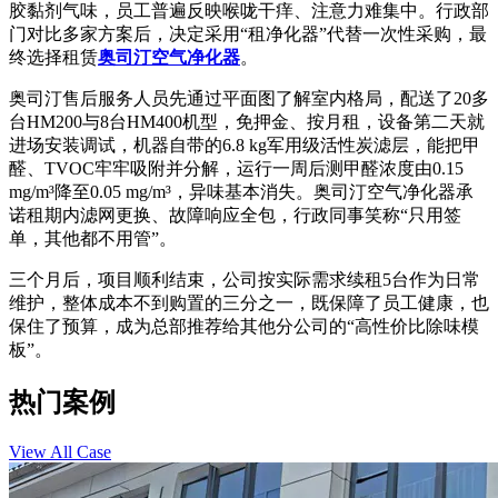
胶黏剂气味，员工普遍反映喉咙干痒、注意力难集中。行政部
门对比多家方案后，决定采用“租净化器”代替一次性采购，最
终选择租赁
奥司汀空气净化器
。
奥司汀售后服务人员先通过平面图了解室内格局，配送了20多
台HM200与8台HM400机型，免押金、按月租，设备第二天就
进场安装调试，机器自带的6.8 kg军用级活性炭滤层，能把甲
醛、TVOC牢牢吸附并分解，运行一周后测甲醛浓度由0.15
mg/m³降至0.05 mg/m³，异味基本消失。奥司汀空气净化器承
诺租期内滤网更换、故障响应全包，行政同事笑称“只用签
单，其他都不用管”。
三个月后，项目顺利结束，公司按实际需求续租5台作为日常
维护，整体成本不到购置的三分之一，既保障了员工健康，也
保住了预算，成为总部推荐给其他分公司的“高性价比除味模
板”。
热门案例
View All Case