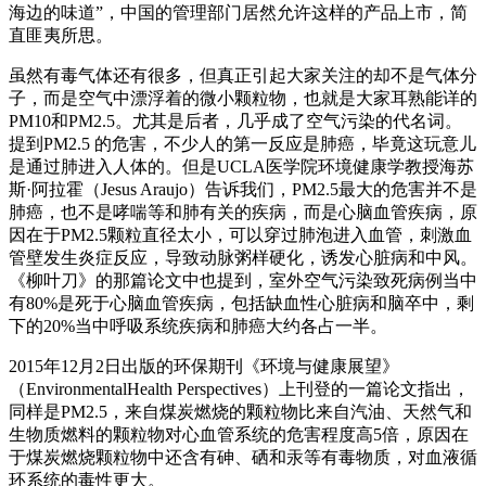
海边的味道”，中国的管理部门居然允许这样的产品上市，简
直匪夷所思。
虽然有毒气体还有很多，但真正引起大家关注的却不是气体分
子，而是空气中漂浮着的微小颗粒物，也就是大家耳熟能详的
PM10和PM2.5。尤其是后者，几乎成了空气污染的代名词。
提到PM2.5 的危害，不少人的第一反应是肺癌，毕竟这玩意儿
是通过肺进入人体的。但是UCLA医学院环境健康学教授海苏
斯·阿拉霍（Jesus Araujo）告诉我们，PM2.5最大的危害并不是
肺癌，也不是哮喘等和肺有关的疾病，而是心脑血管疾病，原
因在于PM2.5颗粒直径太小，可以穿过肺泡进入血管，刺激血
管壁发生炎症反应，导致动脉粥样硬化，诱发心脏病和中风。
《柳叶刀》的那篇论文中也提到，室外空气污染致死病例当中
有80%是死于心脑血管疾病，包括缺血性心脏病和脑卒中，剩
下的20%当中呼吸系统疾病和肺癌大约各占一半。
2015年12月2日出版的环保期刊《环境与健康展望》
（EnvironmentalHealth Perspectives）上刊登的一篇论文指出，
同样是PM2.5，来自煤炭燃烧的颗粒物比来自汽油、天然气和
生物质燃料的颗粒物对心血管系统的危害程度高5倍，原因在
于煤炭燃烧颗粒物中还含有砷、硒和汞等有毒物质，对血液循
环系统的毒性更大。