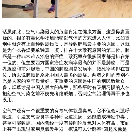
话虽如此，空气污染最大的危害肯定在健康方面，这是毋庸置
疑的。很多有毒化学物质能够以气体的方式进入人体，比如香
烟中就含有上百种致癌物质，是导致肺癌最主要的原因，这就
是为什么香烟要单独算一项，排在十大致死原因的第二位。肺
癌是一种非常难以治愈的癌症，致死率在很多国家都是排在第
一位的。但主要西方国家癌症发病率最高的并不是肺癌，而是
乳腺癌和前列腺癌，中国的肺癌则是发病率、致死率均排在首
位，所以说肺癌是杀死中国人最多的癌症。两者之间的差别不
光是人家的空气质量好，更重要的原因是中国的烟民数量众
多，烟草才是中国人最大的杀手，那些平时有吸烟习惯的人在
抱怨空气污染之前不妨先考虑戒烟，否则空气治理得再干净也
没用。
空气中还有一个很重要的有毒气体就是臭氧，它不但会刺激呼
吸道、引发支气管炎等各种呼吸道疾病，还能造成神经中毒，
甚至可能致癌。国内曾经一度有传闻说臭氧对人体有益，市面
上甚至出现过家用臭氧发生器，据说可以让卧室“闻起来像是