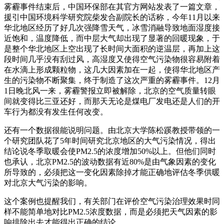
雾霾事件结束后，中国环保部在其官方网站发表了一篇文章，
援引中国环境科学研究院柴发合副院长的话称，今年11月以来
华北地区经历了好几次强降雪天气，冰雪消融导致地面湿度接
近饱和，温度降低，而中层大气却出现了显著的回暖现象，于
是整个华北地区上空出现了长时间大面积的逆温层，再加上这
段时间几乎没有刮过风，高湿度又使得空气污染物很容易附着
在水滴上形成颗粒物，这几大因素加在一起，使得华北地区产
生的污染物不断聚集，终于制造了这次严重的雾霾事件。12月
1日晚北风一来，雾霾警报立即被解除，北京的空气质量转眼
间就变得比三亚还好，而那天无论是煤电厂发电还是人们的开
车行为都没有发生任何改变。
还有一个数据很能说明问题。由北京大学陈松蹊教授带领的一
个研究团队花了5年时间研究北京地区的大气污染情况，得出
结论说冬季取暖会使PM2.5的浓度增加50%以上。但他们同时
也承认，北京PM2.5的波动数据有近80%是由气象因素的变化
所导致的，必须把这一变化因素除掉才能正确地评估冬季供暖
对北京大气污染的影响。
这个案例也提醒我们，有关部门在评价空气污染治理效果时同
样不能简单地对比PM2.5浓度数据，而是必须把天气因素的影
响排除出去才能得出正确的结论。