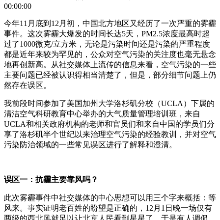
00:00:00
今年11月底到12月初，中国北方地区又经历了一次严重的雾霾
事件。这次雾霾大爆发的时间长达5天，PM2.5浓度最高时超
过了1000微克/立方米，无论是污染时间还是污染的严重程度
都是近年来较为罕见的，公众对空气污染的关注度也毫无悬念
地再创新高。从社交媒体上流传的信息来看，空气污染的一些
主要问题已经被认识得相当清楚了，但是，部分细节问题上仍
然存在误区。
我前段时间参加了美国加州大学洛杉矶分校（UCLA）下属的
清洁空气科研教育中心举办的大气质量管理培训班，来自
UCLA和相关政府机构的老师和官员们和来自中国的学员们分
享了洛杉矶半个世纪以来治理空气污染的经验教训，并对空气
污染防治领域的一些常见误区进行了解释和澄清。
误区一：抗霾主要靠风吗？
此次雾霾事件中社交媒体的中心思想可以用三个字来概括：等
风来。事实证明老百姓的盼望是正确的，12月1日晚一场仅有
两级的西北风就足以让北京人民看到星星了。于是有人调侃