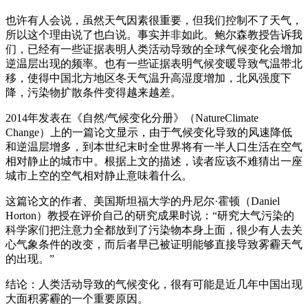
也许有人会说，虽然天气因素很重要，但我们控制不了天气，
所以这个理由说了也白说。事实并非如此。鲍尔森教授告诉我
们，已经有一些证据表明人类活动导致的全球气候变化会增加
逆温层出现的频率。也有一些证据表明气候变暖导致气温带北
移，使得中国北方地区冬天气温升高湿度增加，北风强度下
降，污染物扩散条件变得越来越差。
2014年发表在《自然/气候变化分册》（NatureClimate
Change）上的一篇论文显示，由于气候变化导致的风速降低
和逆温层增多，到本世纪末时全世界将有一半人口生活在空气
相对静止的城市中。根据上文的描述，读者应该不难猜出一座
城市上空的空气相对静止意味着什么。
这篇论文的作者、美国斯坦福大学的丹尼尔·霍顿（Daniel
Horton）教授在评价自己的研究成果时说：“研究大气污染的
科学家们把注意力全都放到了污染物本身上面，很少有人去关
心气象条件的改变，而后者早已被证明能够直接导致雾霾天气
的出现。”
结论：人类活动导致的气候变化，很有可能是近几年中国出现
大面积雾霾的一个重要原因。