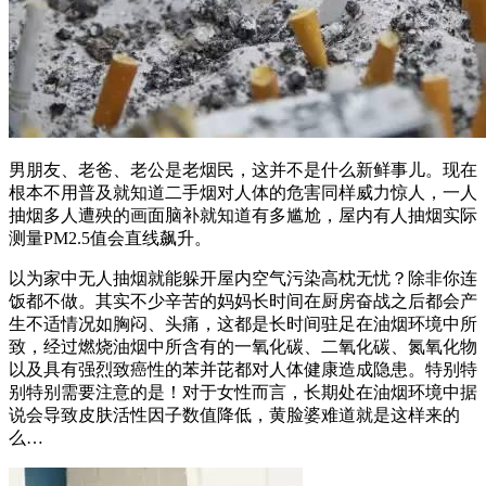
男朋友、老爸、老公是老烟民，这并不是什么新鲜事儿。现在
根本不用普及就知道二手烟对人体的危害同样威力惊人，一人
抽烟多人遭殃的画面脑补就知道有多尴尬，屋内有人抽烟实际
测量PM2.5值会直线飙升。
以为家中无人抽烟就能躲开屋内空气污染高枕无忧？除非你连
饭都不做。其实不少辛苦的妈妈长时间在厨房奋战之后都会产
生不适情况如胸闷、头痛，这都是长时间驻足在油烟环境中所
致，经过燃烧油烟中所含有的一氧化碳、二氧化碳、氮氧化物
以及具有强烈致癌性的苯并芘都对人体健康造成隐患。特别特
别特别需要注意的是！对于女性而言，长期处在油烟环境中据
说会导致皮肤活性因子数值降低，黄脸婆难道就是这样来的
么…