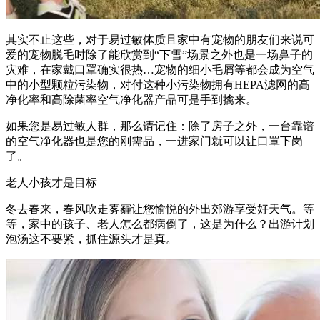
其实不止这些，对于易过敏体质且家中有宠物的朋友们来说可
爱的宠物脱毛时除了能欣赏到“下雪”场景之外也是一场鼻子的
灾难，在家戴口罩确实很热…宠物的细小毛屑等都会成为空气
中的小型颗粒污染物，对付这种小污染物拥有HEPA滤网的高
净化率和高除菌率空气净化器产品可是手到擒来。
如果您是易过敏人群，那么请记住：除了房子之外，一台靠谱
的空气净化器也是您的刚需品，一进家门就可以让口罩下岗
了。
老人小孩才是目标
冬去春来，春风吹走雾霾让您愉悦的外出郊游享受好天气。等
等，家中的孩子、老人怎么都病倒了，这是为什么？出游计划
泡汤这不要紧，抓住源头才是真。