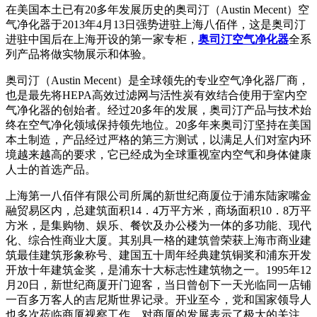
在美国本土已有20多年发展历史的奥司汀（Austin Mecent）空
气净化器于2013年4月13日强势进驻上海八佰伴，这是奥司汀
进驻中国后在上海开设的第一家专柜，
奥司汀空气净化器
全系
列产品将做实物展示和体验。
奥司汀（Austin Mecent）是全球领先的专业空气净化器厂商，
也是最先将HEPA高效过滤网与活性炭有效结合使用于室内空
气净化器的创始者。经过20多年的发展，奥司汀产品与技术始
终在空气净化领域保持领先地位。20多年来奥司汀坚持在美国
本土制造，产品经过严格的第三方测试，以满足人们对室内环
境越来越高的要求，它已经成为全球重视室内空气和身体健康
人士的首选产品。
上海第一八佰伴有限公司所属的新世纪商厦位于浦东陆家嘴金
融贸易区内，总建筑面积14．4万平方米，商场面积10．8万平
方米，是集购物、娱乐、餐饮及办公楼为一体的多功能、现代
化、综合性商业大厦。其别具一格的建筑曾荣获上海市商业建
筑最佳建筑形象称号、建国五十周年经典建筑铜奖和浦东开发
开放十年建筑金奖，是浦东十大标志性建筑物之一。1995年12
月20日，新世纪商厦开门迎客，当日曾创下一天光临同一店铺
一百多万客人的吉尼斯世界记录。开业至今，党和国家领导人
也多次莅临商厦视察工作，对商厦的发展表示了极大的关注。