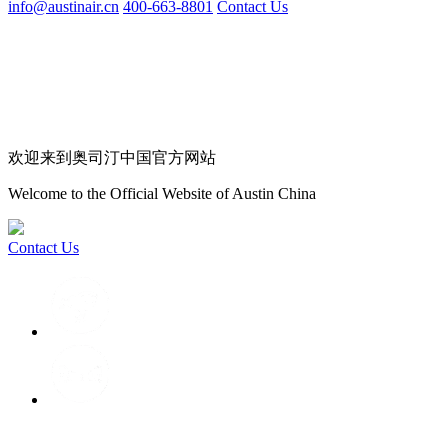
info@austinair.cn
400-663-8801
Contact Us
欢迎来到奥司汀中国官方网站
Welcome to the Official Website of Austin China
Contact Us