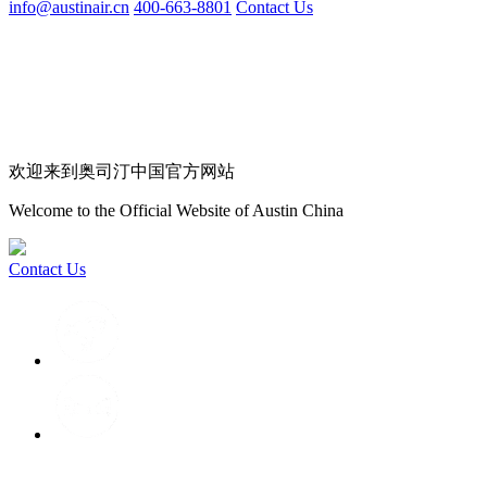
info@austinair.cn
400-663-8801
Contact Us
欢迎来到奥司汀中国官方网站
Welcome to the Official Website of Austin China
Contact Us