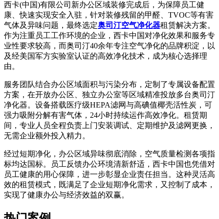
西卡(中国)有限公司新办公区域装修完成后，为保障员工健
康、快速实现安全入驻，针对装修残留的甲醛、TVOC等有害
气体及异味问题，最终选定
奥司汀空气净化器
租赁解决方案。
作为注重员工工作环境的企业，西卡中国对净化效果和服务专
业性要求较高，而奥司汀40余年专注空气净化的品牌积淀，以
及经美国军方实验室认证的高效净化技术，成为核心选择理
由。
服务团队结合办公区域面积与污染分布，定制了专属设备配置
方案，在开放办公区、独立办公室等区域精准投放多台奥司汀
净化器。设备搭载医疗级HEPA滤网与高碘值椰壳活性炭，可
强力吸附分解有害气体，24小时持续运作高效净化。租赁期
间，专业人员全程负责上门安装调试、定期维护及滤网更换，
无需企业额外投入精力。
经过短期净化，办公区域异味彻底消除，空气质量检测各项指
标均达国标。员工反馈办公环境清新舒适，西卡中国也凭借对
员工健康的用心保障，进一步彰显企业责任担当。这种灵活高
效的租赁模式，既满足了企业短期净化需求，又控制了成本，
实现了健康办公与经济效益的双赢。
热门案例