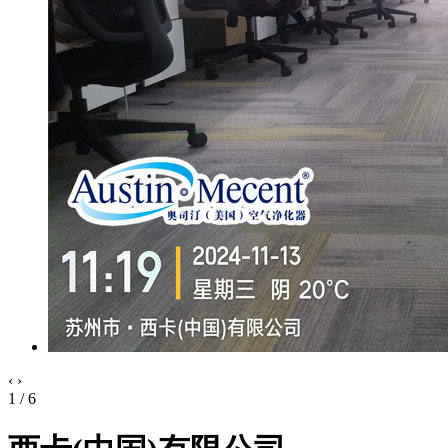
‹
›
1 / 6